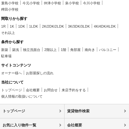
蓑島小学校
今元小学校
仲津小学校
泉小学校
今川小学校
稗田小学校
間取りから探す
1R
1K
1DK
1LDK
2K/2DK/2LDK
3K/3DK/3LDK
4K/4DK/4LDK
それ以上
条件から探す
新築
築浅
独立洗面台
2階以上
1階
角部屋
南向き
バルコニー
駐車場
サイトコンテンツ
オーナー様へ
お部屋探しの流れ
当社について
トップページ
会社概要
お問合せ
来店予約をする
個人情報の取扱いについて
トップページ
賃貸物件検索
お気に入り物件一覧
会社概要