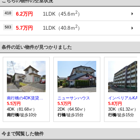
こちらの物件の空室状況
2
410
6.2万円
1LDK（45.6ｍ
）
2
503
5.7万円
1LDK（40.8ｍ
）
条件の近い物件が見つかりました
南行橋の4DK賃貸一戸建て
ニューサンハウス
インペリアルKAT
5.5万円
5.5万円
5.8万円
4DK（81.68㎡）
2DK（64.50㎡）
3DK（61.32㎡）
南行橋
/徒歩10分
行橋
/徒歩15分
行橋
/徒歩15分
今まで閲覧した物件