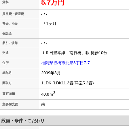
5.7万円
賃料
- / -
共益費 / 管理費
- / 1ヶ月
敷金 / 礼金
-
保証金
- / -
敷引 / 償却
ＪＲ日豊本線「南行橋」駅 徒歩10分
交通
福岡県行橋市北泉3丁目7-7
住所
2009年3月
築年月
1LDK (LDK11.3畳/洋室5.2畳)
間取り
2
40.8ｍ
専有面積
南
主要採光面
設備・条件・こだわり