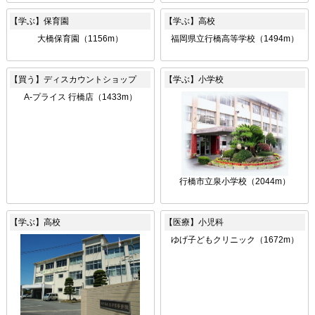
【学ぶ】保育園
【学ぶ】高校
大橋保育園（1156m）
福岡県立行橋高等学校（1494m）
【買う】ディスカウントショップ
【学ぶ】小学校
A-プライス 行橋店（1433m）
行橋市立泉小学校（2044m）
【学ぶ】高校
【医療】小児科
ゆげ子どもクリニック（1672m）