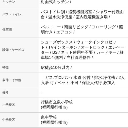
対面式キッチン /
キッチン
バストイレ別 / 追焚機能浴室 / シャワー付洗面
バス・トイレ
台 / 温水洗浄便座 / 室内洗濯機置き場 /
バルコニー / 南面リビング / フローリング / 照
住空間
明付き / エアコン /
シューズボックス / ウォークインクロゼッ
ト / TVインターホン / オートロック / エレベー
設備・サービス
ター / BS / ネット使用料不要 / カードキー / 駐
車場1台無料 / 当社管理物件 /
駅徒歩10分以内 /
特徴
ガス:プロパン / 水道:公営 / 排水:浄化槽 / 2人
条件・その他
入居:可 / ペット:不可 / 保証人代行:必加入
-
備考
行橋市立泉小学校
小学校区
(福岡県行橋市)
泉中学校
中学校区
(福岡県行橋市)