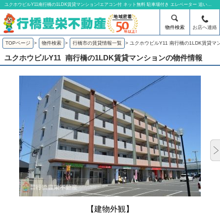
ユクホウビルY11南行橋の1LDK賃貸マンション!エアコン付 ネット無料 駐車場付き エレベーター 追い焚き | 有限会社行橋豊栄不動産
物件検索
お店へ連絡
TOPページ
>
物件検索
>
行橋市の賃貸情報一覧
>
ユクホウビルY11 南行橋の1LDK賃貸マ
ユクホウビルY11
南行橋の1LDK賃貸マンションの物件情報
【建物外観】