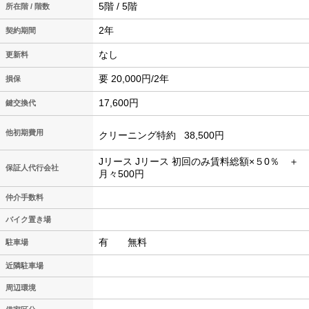
5階 / 5階
所在階 / 階数
2年
契約期間
なし
更新料
要 20,000円/2年
損保
17,600円
鍵交換代
他初期費用
クリーニング特約
38,500円
Jリース Jリース 初回のみ賃料総額×５0％ ＋
保証人代行会社
月々500円
仲介手数料
バイク置き場
有 無料
駐車場
近隣駐車場
周辺環境