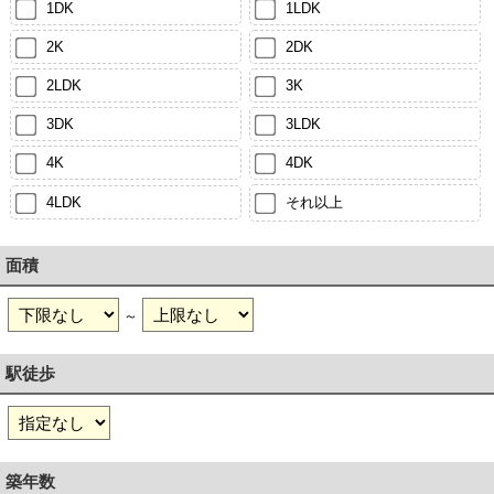
1DK
1LDK
2K
2DK
2LDK
3K
3DK
3LDK
4K
4DK
4LDK
それ以上
面積
～
駅徒歩
築年数