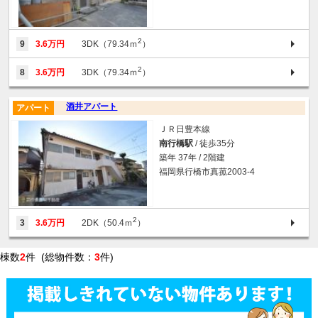
2
9
3.6万円
3DK（79.34ｍ
）
2
8
3.6万円
3DK（79.34ｍ
）
酒井アパート
アパート
ＪＲ日豊本線
南行橋駅
/ 徒歩35分
築年 37年 / 2階建
福岡県行橋市真菰2003-4
2
3
3.6万円
2DK（50.4ｍ
）
棟数
2
件 (総物件数：
3
件)