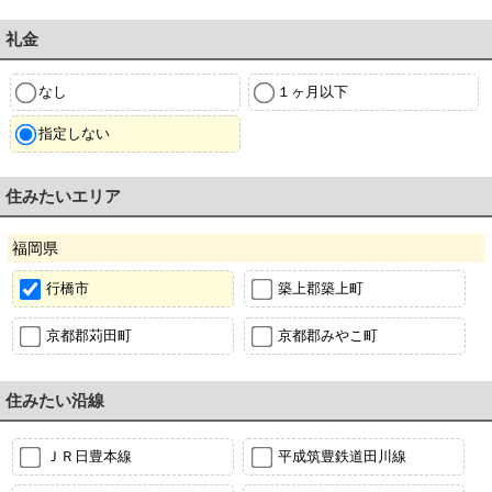
礼金
なし
１ヶ月以下
指定しない
住みたいエリア
福岡県
行橋市
築上郡築上町
京都郡苅田町
京都郡みやこ町
住みたい沿線
ＪＲ日豊本線
平成筑豊鉄道田川線