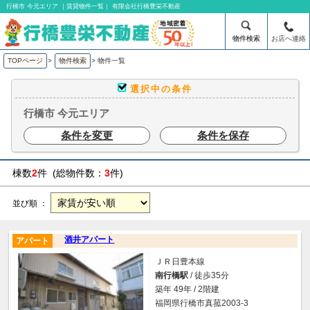
行橋市 今元エリア ｜賃貸物件一覧｜ 有限会社行橋豊栄不動産
物件検索
お店へ連絡
TOPページ
>
物件検索
>
物件一覧
選択中の条件
行橋市 今元エリア
条件を変更
条件を保存
棟数
2
件 (総物件数：
3
件)
並び順 ：
酒井アパート
アパート
ＪＲ日豊本線
南行橋駅
/ 徒歩35分
築年 49年 / 2階建
福岡県行橋市真菰2003-3