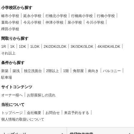
小学校区から探す
椿市小学校
延永小学校
行橋北小学校
行橋南小学校
行橋小学校
蓑島小学校
今元小学校
仲津小学校
泉小学校
今川小学校
稗田小学校
間取りから探す
1R
1K
1DK
1LDK
2K/2DK/2LDK
3K/3DK/3LDK
4K/4DK/4LDK
それ以上
条件から探す
新築
築浅
独立洗面台
2階以上
1階
角部屋
南向き
バルコニー
駐車場
サイトコンテンツ
オーナー様へ
お部屋探しの流れ
当社について
トップページ
会社概要
お問合せ
来店予約をする
個人情報の取扱いについて