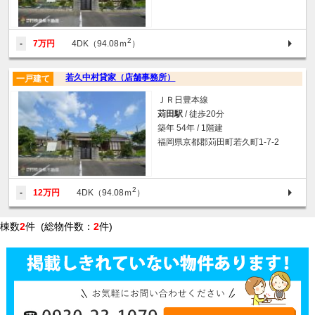
2
-
7万円
4DK（94.08ｍ
）
若久中村貸家（店舗事務所）
一戸建て
ＪＲ日豊本線
苅田駅
/ 徒歩20分
築年 54年 / 1階建
福岡県京都郡苅田町若久町1-7-2
2
-
12万円
4DK（94.08ｍ
）
棟数
2
件 (総物件数：
2
件)