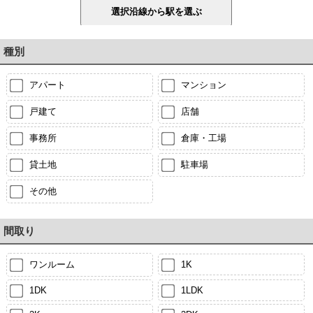
種別
アパート
マンション
戸建て
店舗
事務所
倉庫・工場
貸土地
駐車場
その他
間取り
ワンルーム
1K
1DK
1LDK