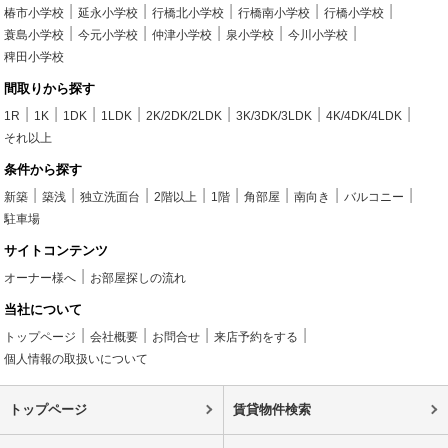
椿市小学校
延永小学校
行橋北小学校
行橋南小学校
行橋小学校
蓑島小学校
今元小学校
仲津小学校
泉小学校
今川小学校
稗田小学校
間取りから探す
1R
1K
1DK
1LDK
2K/2DK/2LDK
3K/3DK/3LDK
4K/4DK/4LDK
それ以上
条件から探す
新築
築浅
独立洗面台
2階以上
1階
角部屋
南向き
バルコニー
駐車場
サイトコンテンツ
オーナー様へ
お部屋探しの流れ
当社について
トップページ
会社概要
お問合せ
来店予約をする
個人情報の取扱いについて
トップページ
賃貸物件検索