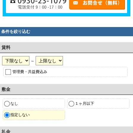
条件を絞り込む
賃料
～
管理費・共益費込み
敷金
なし
１ヶ月以下
指定しない
礼金