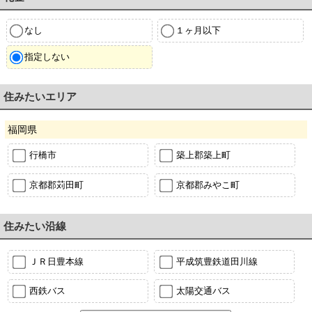
なし
１ヶ月以下
指定しない
住みたいエリア
福岡県
行橋市
築上郡築上町
京都郡苅田町
京都郡みやこ町
住みたい沿線
ＪＲ日豊本線
平成筑豊鉄道田川線
西鉄バス
太陽交通バス