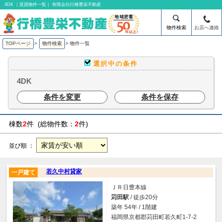
4DK ｜賃貸物件一覧｜ 有限会社行橋豊栄不動産
物件検索
お店へ連絡
TOPページ
>
物件検索
>
物件一覧
選択中の条件
4DK
条件を変更
条件を保存
棟数
2
件 (総物件数：
2
件)
並び順 ：
若久中村貸家
一戸建て
ＪＲ日豊本線
苅田駅
/ 徒歩20分
築年 54年 / 1階建
福岡県京都郡苅田町若久町1-7-2