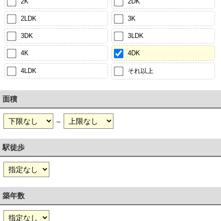
2K
2DK
2LDK
3K
3DK
3LDK
4K
4DK
4LDK
それ以上
面積
～
駅徒歩
築年数