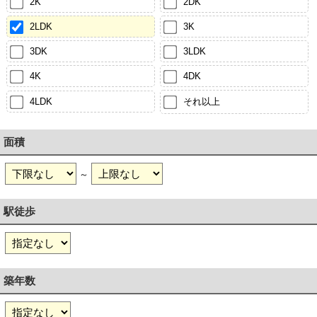
2K
2DK
2LDK
3K
3DK
3LDK
4K
4DK
4LDK
それ以上
面積
～
駅徒歩
築年数