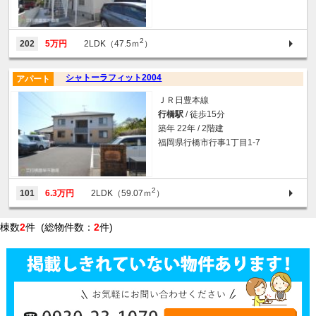
2
202
5万円
2LDK（47.5ｍ
）
シャトーラフィット2004
アパート
ＪＲ日豊本線
行橋駅
/ 徒歩15分
築年 22年 / 2階建
福岡県行橋市行事1丁目1-7
2
101
6.3万円
2LDK（59.07ｍ
）
棟数
2
件 (総物件数：
2
件)