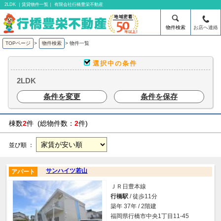
2LDK ｜賃貸物件一覧｜ 有限会社行橋豊栄不動産
物件検索
お店へ連絡
TOPページ
>
物件検索
>
物件一覧
選択中の条件
2LDK
条件を変更
条件を保存
棟数
2
件 (総物件数：
2
件)
並び順 ：
サンハイツ若山
アパート
ＪＲ日豊本線
行橋駅
/ 徒歩11分
築年 37年 / 2階建
福岡県行橋市中央1丁目11-45