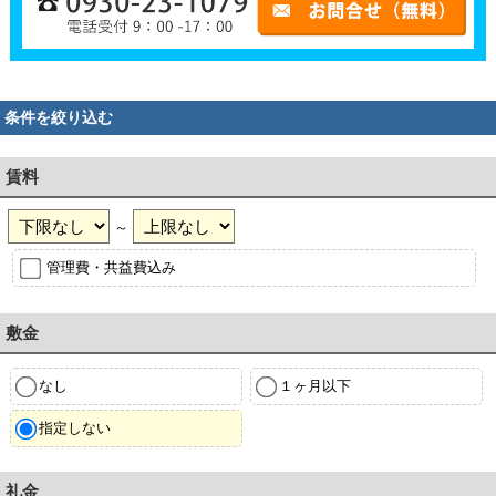
条件を絞り込む
賃料
～
管理費・共益費込み
敷金
なし
１ヶ月以下
指定しない
礼金