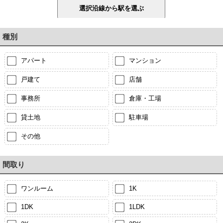
種別
アパート
マンション
戸建て
店舗
事務所
倉庫・工場
貸土地
駐車場
その他
間取り
ワンルーム
1K
1DK
1LDK