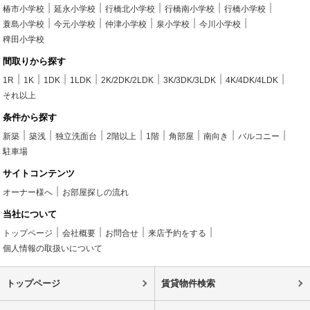
椿市小学校
延永小学校
行橋北小学校
行橋南小学校
行橋小学校
蓑島小学校
今元小学校
仲津小学校
泉小学校
今川小学校
稗田小学校
間取りから探す
1R
1K
1DK
1LDK
2K/2DK/2LDK
3K/3DK/3LDK
4K/4DK/4LDK
それ以上
条件から探す
新築
築浅
独立洗面台
2階以上
1階
角部屋
南向き
バルコニー
駐車場
サイトコンテンツ
オーナー様へ
お部屋探しの流れ
当社について
トップページ
会社概要
お問合せ
来店予約をする
個人情報の取扱いについて
トップページ
賃貸物件検索