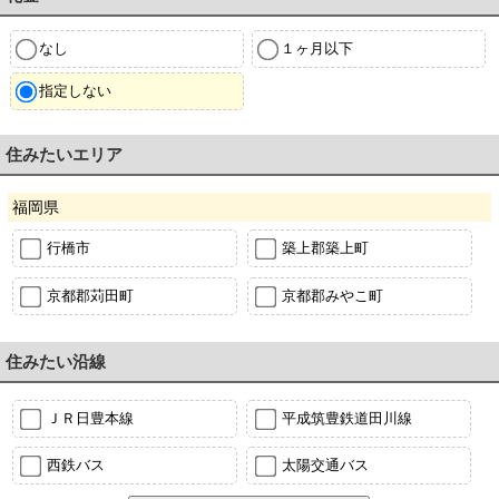
なし
１ヶ月以下
指定しない
住みたいエリア
福岡県
行橋市
築上郡築上町
京都郡苅田町
京都郡みやこ町
住みたい沿線
ＪＲ日豊本線
平成筑豊鉄道田川線
西鉄バス
太陽交通バス