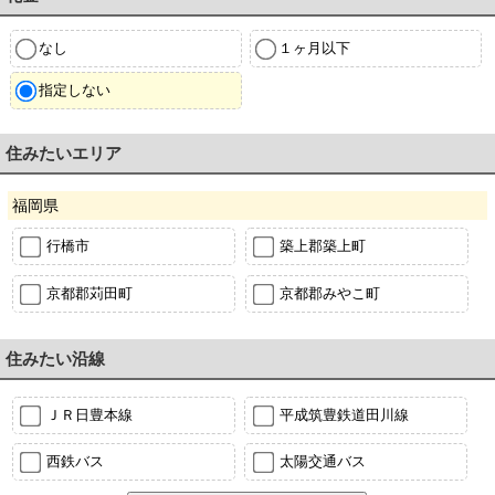
なし
１ヶ月以下
指定しない
住みたいエリア
福岡県
行橋市
築上郡築上町
京都郡苅田町
京都郡みやこ町
住みたい沿線
ＪＲ日豊本線
平成筑豊鉄道田川線
西鉄バス
太陽交通バス