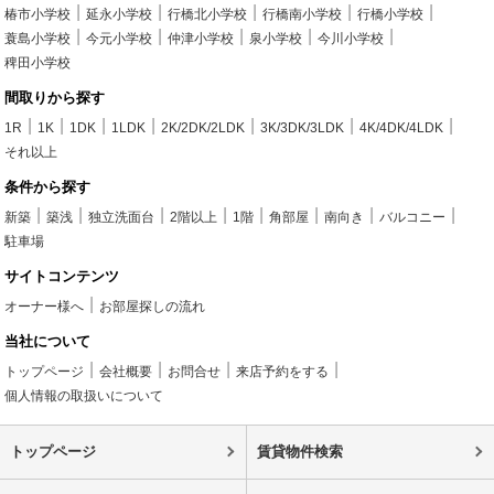
椿市小学校
延永小学校
行橋北小学校
行橋南小学校
行橋小学校
蓑島小学校
今元小学校
仲津小学校
泉小学校
今川小学校
稗田小学校
間取りから探す
1R
1K
1DK
1LDK
2K/2DK/2LDK
3K/3DK/3LDK
4K/4DK/4LDK
それ以上
条件から探す
新築
築浅
独立洗面台
2階以上
1階
角部屋
南向き
バルコニー
駐車場
サイトコンテンツ
オーナー様へ
お部屋探しの流れ
当社について
トップページ
会社概要
お問合せ
来店予約をする
個人情報の取扱いについて
トップページ
賃貸物件検索