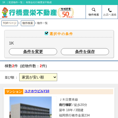
1K ｜賃貸物件一覧｜ 有限会社行橋豊栄不動産
物件検索
お店へ連絡
TOPページ
>
物件検索
>
物件一覧
選択中の条件
1K
条件を変更
条件を保存
棟数
2
件 (総物件数：
2
件)
並び順 ：
ユクホウビルY10
マンション
ＪＲ日豊本線
南行橋駅
/ 徒歩20分
築年 18年 / 3階建
福岡県行橋市金屋234