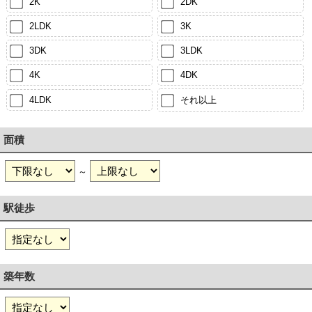
2K
2DK
2LDK
3K
3DK
3LDK
4K
4DK
4LDK
それ以上
面積
～
駅徒歩
築年数