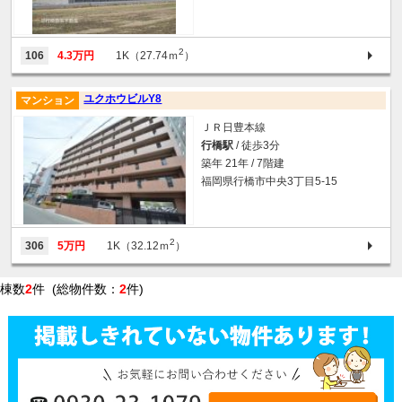
2
106
4.3万円
1K（27.74ｍ
）
ユクホウビルY8
マンション
ＪＲ日豊本線
行橋駅
/ 徒歩3分
築年 21年 / 7階建
福岡県行橋市中央3丁目5-15
2
306
5万円
1K（32.12ｍ
）
棟数
2
件 (総物件数：
2
件)