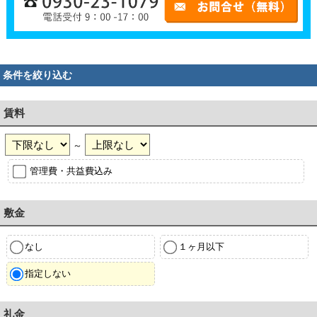
条件を絞り込む
賃料
～
管理費・共益費込み
敷金
なし
１ヶ月以下
指定しない
礼金