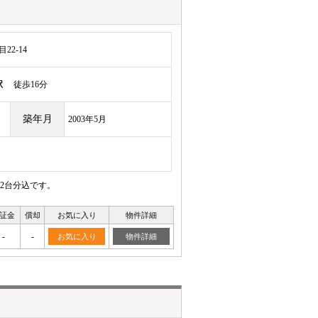
2-14
駅
徒歩16分
築年月
2003年5月
2台分込です。
証金
償却
お気に入り
物件詳細
-
-
お気に入り
物件詳細