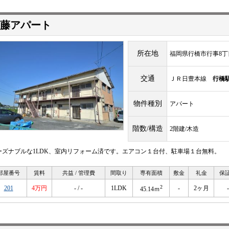
藤アパート
所在地
福岡県行橋市行事8丁目1
交通
ＪＲ日豊本線
行橋
物件種別
アパート
階数/構造
2階建/木造
ーズナブルな1LDK、室内リフォーム済です。エアコン１台付、駐車場１台無料。
部屋番号
賃料
共益 / 管理費
間取り
専有面積
敷金
礼金
保
2
201
4万円
- / -
1LDK
-
2ヶ月
-
45.14ｍ