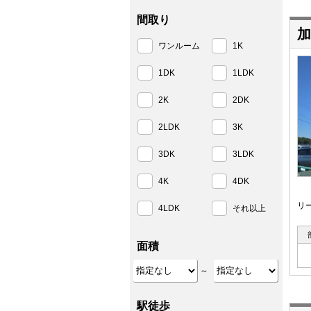
間取り
加
ワンルーム
1K
1DK
1LDK
2K
2DK
2LDK
3K
3DK
3LDK
4K
4DK
リ
4LDK
それ以上
面積
～
駅徒歩