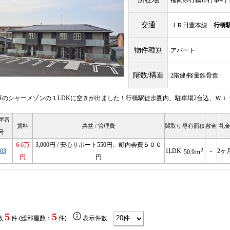
福岡県行橋市行事4丁目
交通
ＪＲ日豊本線
行橋
物件種別
アパート
階数/構造
2階建/軽量鉄骨造
事のシャーメゾンの１LDKに空きが出ました！行橋駅徒歩圏内、駐車場2台込、Ｗｉ
屋番
賃料
共益 / 管理費
間取り
専有面積
敷金
礼
号
6.6万
3,000円 / 安心サポート550円、町内会費５００
2
03
1LDK
-
2ヶ
50.9ｍ
円
円
5
5
数
件 (総部屋数：
件)
表示件数