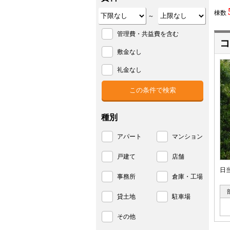
棟数
～
管理費・共益費を含む
コ
敷金なし
礼金なし
種別
アパート
マンション
戸建て
店舗
日
事務所
倉庫・工場
貸土地
駐車場
その他