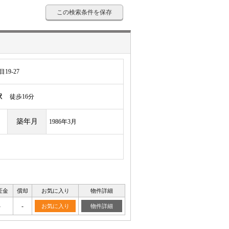
この検索条件を保存
9-27
駅
徒歩16分
築年月
1986年3月
証金
償却
お気に入り
物件詳細
-
-
お気に入り
物件詳細