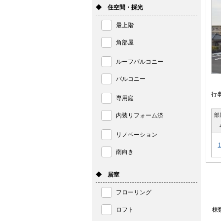
◆ 住空間・採光
最上階
角部屋
ルーフバルコニー
バルコニー
行
専用庭
内装リフォーム済
部
リノベーション
1
南向き
◆ 居室
フローリング
ロフト
棟