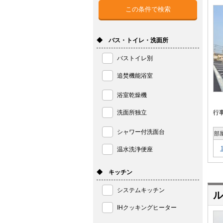
◆ バス・トイレ・洗面所
バストイレ別
追焚機能浴室
浴室乾燥機
洗面所独立
行
シャワー付洗面台
部
温水洗浄便座
◆ キッチン
システムキッチン
ル
IHクッキングヒーター