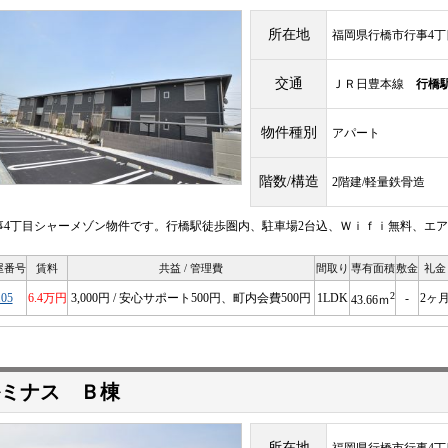
所在地
福岡県行橋市行事4丁目
交通
ＪＲ日豊本線
行橋
物件種別
アパート
階数/構造
2階建/軽量鉄骨造
事4丁目シャーメゾン物件です。行橋駅徒歩圏内、駐車場2台込、Ｗｉｆｉ無料、エア
屋番号
賃料
共益 / 管理費
間取り
専有面積
敷金
礼金
2
105
6.4万円
3,000円 / 安心サポート500円、町内会費500円
1LDK
-
2ヶ
43.66ｍ
ミナス Ｂ棟
所在地