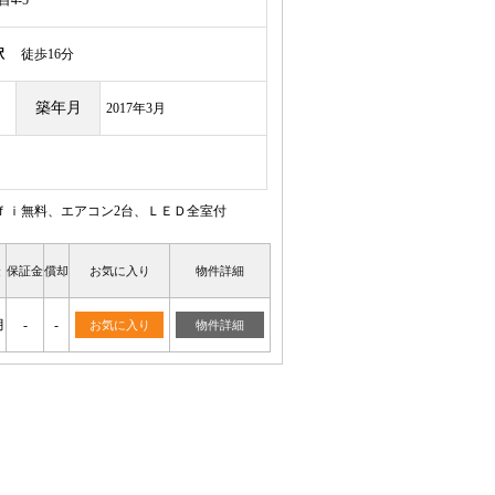
4-5
駅
徒歩16分
築年月
2017年3月
ｆｉ無料、エアコン2台、ＬＥＤ全室付
金
保証金
償却
お気に入り
物件詳細
月
-
-
お気に入り
物件詳細