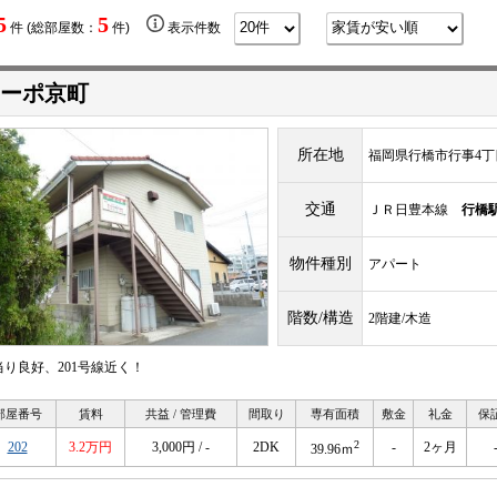
5
5
件 (総部屋数：
件)
表示件数
ーポ京町
所在地
福岡県行橋市行事4丁目1
交通
ＪＲ日豊本線
行橋
物件種別
アパート
階数/構造
2階建/木造
当り良好、201号線近く！
部屋番号
賃料
共益 / 管理費
間取り
専有面積
敷金
礼金
保
2
202
3.2万円
3,000円 / -
2DK
-
2ヶ月
39.96ｍ