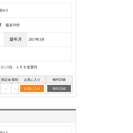
4-3
駅
徒歩16分
築年月
2017年3月
コン1台、ＬＥＤ全室付
保証金
償却
お気に入り
物件詳細
月
-
-
お気に入り
物件詳細