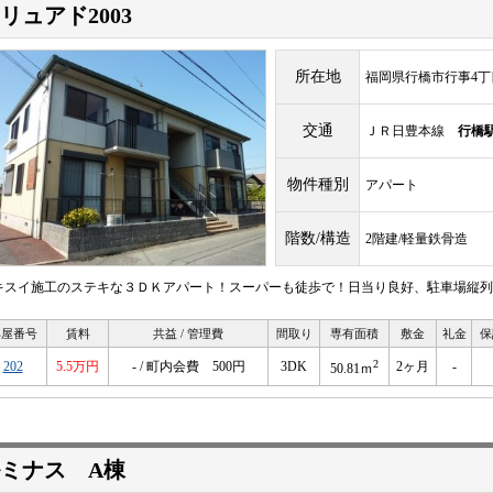
リュアド2003
所在地
福岡県行橋市行事4丁目2
交通
ＪＲ日豊本線
行橋
物件種別
アパート
階数/構造
2階建/軽量鉄骨造
キスイ施工のステキな３ＤＫアパート！スーパーも徒歩で！日当り良好、駐車場縦列
部屋番号
賃料
共益 / 管理費
間取り
専有面積
敷金
礼金
保
2
202
5.5万円
- / 町内会費 500円
3DK
2ヶ月
-
50.81ｍ
ミナス A棟