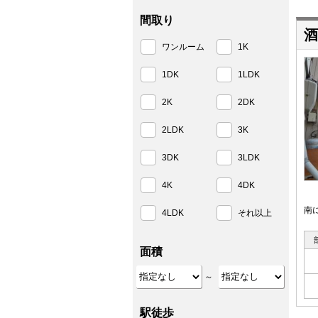
間取り
酒
ワンルーム
1K
1DK
1LDK
2K
2DK
2LDK
3K
3DK
3LDK
4K
4DK
南
4LDK
それ以上
面積
～
駅徒歩