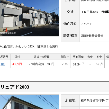
福岡県行橋市南大橋4丁
交通
ＪＲ日豊本線
行橋
物件種別
アパート
階数/構造
2階建/軽量鉄骨造
静な住宅街、かわいい２DK！駐車場１台無料
部屋番号
賃料
共益 / 管理費
間取り
専有面積
敷金
礼金
保
2
102
4.9万円
- / 町内会費 500円
2DK
-
2ヶ月
38.09ｍ
リュアド2003
所在地
福岡県行橋市行事4丁目2