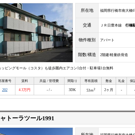
所在地
福岡県行橋市南大橋6丁
交通
ＪＲ日豊本線
行橋
物件種別
アパート
階数/構造
2階建/軽量鉄骨造
ョッピングモール（コスタ）も徒歩圏内エアコン1台付・駐車場1台無料
部屋番号
賃料
共益 / 管理費
間取り
専有面積
敷金
礼金
保
2
202
4.3万円
- / -
3DK
2ヶ月
-
53ｍ
ャトーラツール1991
所在地