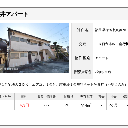
井アパート
所在地
福岡県行橋市真菰2003
交通
ＪＲ日豊本線
南行
物件種別
アパート
階数/構造
2階建/木造
静な住宅地の２ＤＫ、エアコン１台付、駐車場１台無料ペット飼育時（小型犬のみ）は
部屋番号
賃料
共益 / 管理費
間取り
専有面積
敷金
礼金
保
2
3
3.6万円
- / -
2DK
-
2ヶ月
50.4ｍ