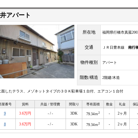
井アパート
所在地
福岡県行橋市真菰2003
交通
ＪＲ日豊本線
南行
物件種別
アパート
階数/構造
2階建/木造
に面したテラス、メゾネットタイプの３ＤＫ駐車場１台付、エアコン１台付
部屋番号
賃料
共益 / 管理費
間取り
専有面積
敷金
礼金
保
2
9
3.6万円
- / -
3DK
-
2ヶ月
79.34ｍ
2
8
3.6万円
- / -
3DK
-
2ヶ月
79.34ｍ