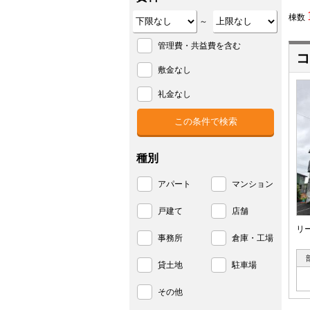
棟数
～
管理費・共益費を含む
コ
敷金なし
礼金なし
種別
アパート
マンション
戸建て
店舗
リ
事務所
倉庫・工場
貸土地
駐車場
その他