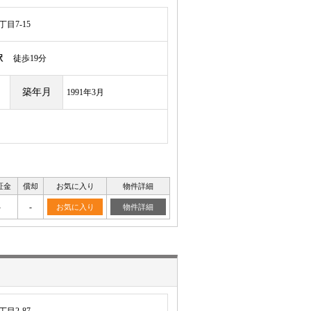
目7-15
駅
徒歩19分
築年月
1991年3月
証金
償却
お気に入り
物件詳細
-
-
お気に入り
物件詳細