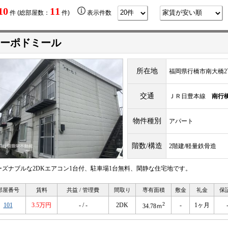
10
11
件 (総部屋数：
件)
表示件数
ーポドミール
所在地
福岡県行橋市南大橋2丁
交通
ＪＲ日豊本線
南行
物件種別
アパート
階数/構造
2階建/軽量鉄骨造
ーズナブルな2DKエアコン1台付、駐車場1台無料、閑静な住宅地です。
部屋番号
賃料
共益 / 管理費
間取り
専有面積
敷金
礼金
保
2
101
3.5万円
- / -
2DK
-
1ヶ月
34.78ｍ