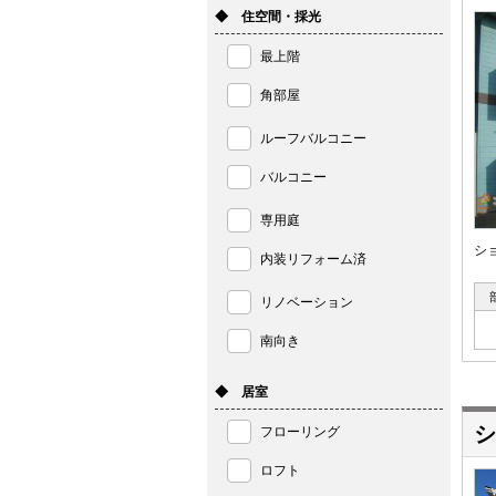
◆ 住空間・採光
最上階
角部屋
ルーフバルコニー
バルコニー
専用庭
シ
内装リフォーム済
リノベーション
南向き
◆ 居室
シ
フローリング
ロフト