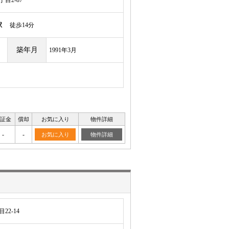
目2-87
駅
徒歩14分
築年月
1991年3月
証金
償却
お気に入り
物件詳細
-
-
お気に入り
物件詳細
2-14