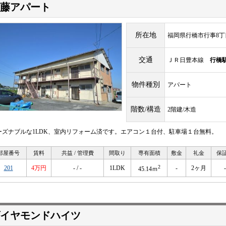
藤アパート
所在地
福岡県行橋市行事8丁目1
交通
ＪＲ日豊本線
行橋
物件種別
アパート
階数/構造
2階建/木造
ーズナブルな1LDK、室内リフォーム済です。エアコン１台付、駐車場１台無料。
部屋番号
賃料
共益 / 管理費
間取り
専有面積
敷金
礼金
保
2
201
4万円
- / -
1LDK
-
2ヶ月
-
45.14ｍ
イヤモンドハイツ