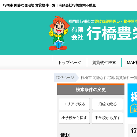
行橋市 閑静な住宅地 賃貸物件一覧｜有限会社行橋豊栄不動産
トップページ
賃貸物件検索
MAP
TOPページ
行橋市 閑静な住宅地 賃貸物件一
検索条件の変更
エリアで絞る
沿線で絞る
小学校から探す
中学校から探す
行
賃料