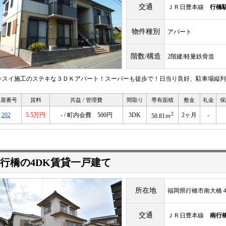
交通
ＪＲ日豊本線
行橋
物件種別
アパート
階数/構造
2階建/軽量鉄骨造
キスイ施工のステキな３ＤＫアパート！スーパーも徒歩で！日当り良好、駐車場縦列
部屋番号
賃料
共益 / 管理費
間取り
専有面積
敷金
礼金
保
2
202
5.5万円
- / 町内会費 500円
3DK
2ヶ月
-
50.81ｍ
行橋の4DK賃貸一戸建て
所在地
福岡県行橋市南大橋４丁
交通
ＪＲ日豊本線
南行