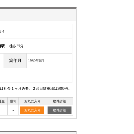
-4
橋駅
徒歩35分
築年月
1989年6月
礼金１ヶ月必要。２台目駐車場は3000円。
証金
償却
お気に入り
物件詳細
-
-
お気に入り
物件詳細