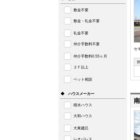
敷金不要
敷金・礼金不要
礼金不要
仲介手数料不要
セ
仲介手数料0.55ヶ月
２Ｆ以上
ペット相談
◆ ハウスメーカー
南
積水ハウス
大和ハウス
大東建託
レオパレス