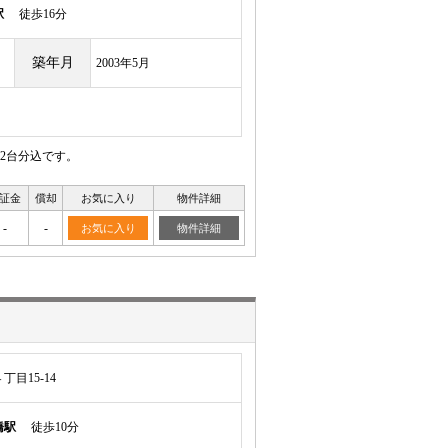
駅
徒歩16分
築年月
2003年5月
2台分込です。
証金
償却
お気に入り
物件詳細
-
-
お気に入り
物件詳細
目15-14
橋駅
徒歩10分