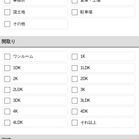
事務所
倉庫・工場
貸土地
駐車場
その他
間取り
ワンルーム
1K
1DK
1LDK
2K
2DK
2LDK
3K
3DK
3LDK
4K
4DK
4LDK
それ以上