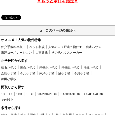
▼もっと条件を指定▼
このページの先頭へ
オススメ！人気の物件特集
仲介手数料半額！
ペット相談
人気の広々戸建て物件★
積水ハウス
東建コーポレーション
大東建託
その他ハウスメーカー
小学校区から探す
椿市小学校
延永小学校
行橋北小学校
行橋南小学校
行橋小学校
蓑島小学校
今元小学校
仲津小学校
泉小学校
今川小学校
稗田小学校
間取りから探す
1R
1K
1DK
1LDK
2K/2DK/2LDK
3K/3DK/3LDK
4K/4DK/4LDK
それ以上
条件から探す
新築
築浅
独立洗面台
2階以上
1階
角部屋
南向き
バルコニー