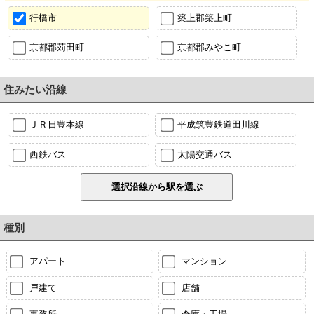
行橋市
築上郡築上町
京都郡苅田町
京都郡みやこ町
住みたい沿線
ＪＲ日豊本線
平成筑豊鉄道田川線
西鉄バス
太陽交通バス
種別
アパート
マンション
戸建て
店舗