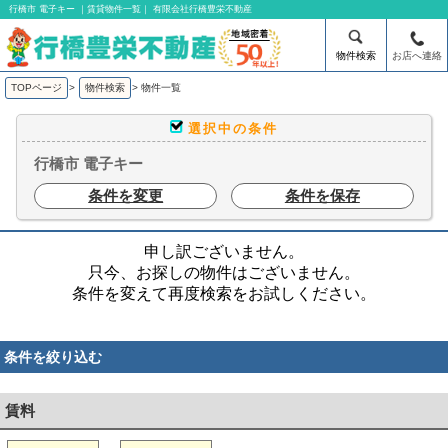
行橋市 電子キー ｜賃貸物件一覧｜ 有限会社行橋豊栄不動産
物件検索
お店へ連絡
TOPページ
>
物件検索
>
物件一覧
選択中の条件
行橋市 電子キー
条件を変更
条件を保存
申し訳ございません。
只今、お探しの物件はございません。
条件を変えて再度検索をお試しください。
条件を絞り込む
賃料