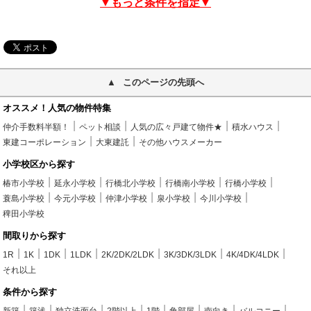
▼もっと条件を指定▼
このページの先頭へ
オススメ！人気の物件特集
仲介手数料半額！
ペット相談
人気の広々戸建て物件★
積水ハウス
東建コーポレーション
大東建託
その他ハウスメーカー
小学校区から探す
椿市小学校
延永小学校
行橋北小学校
行橋南小学校
行橋小学校
蓑島小学校
今元小学校
仲津小学校
泉小学校
今川小学校
稗田小学校
間取りから探す
1R
1K
1DK
1LDK
2K/2DK/2LDK
3K/3DK/3LDK
4K/4DK/4LDK
それ以上
条件から探す
新築
築浅
独立洗面台
2階以上
1階
角部屋
南向き
バルコニー