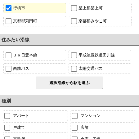
行橋市
築上郡築上町
京都郡苅田町
京都郡みやこ町
住みたい沿線
ＪＲ日豊本線
平成筑豊鉄道田川線
西鉄バス
太陽交通バス
種別
アパート
マンション
戸建て
店舗