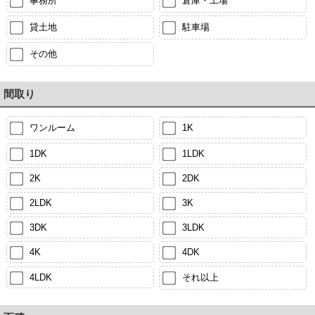
事務所
倉庫・工場
貸土地
駐車場
その他
間取り
ワンルーム
1K
1DK
1LDK
2K
2DK
2LDK
3K
3DK
3LDK
4K
4DK
4LDK
それ以上