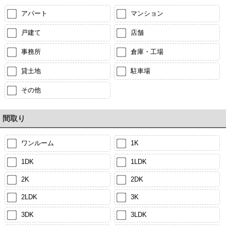
アパート
マンション
戸建て
店舗
事務所
倉庫・工場
貸土地
駐車場
その他
間取り
ワンルーム
1K
1DK
1LDK
2K
2DK
2LDK
3K
3DK
3LDK