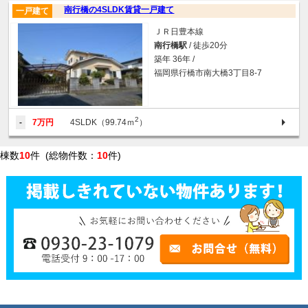
南行橋の4SLDK賃貸一戸建て
一戸建て
ＪＲ日豊本線
南行橋駅
/ 徒歩20分
築年 36年 /
福岡県行橋市南大橋3丁目8-7
2
-
7万円
4SLDK（99.74ｍ
）
棟数
10
件 (総物件数：
10
件)