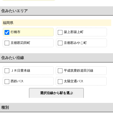
住みたいエリア
福岡県
行橋市
築上郡築上町
京都郡苅田町
京都郡みやこ町
住みたい沿線
ＪＲ日豊本線
平成筑豊鉄道田川線
西鉄バス
太陽交通バス
種別