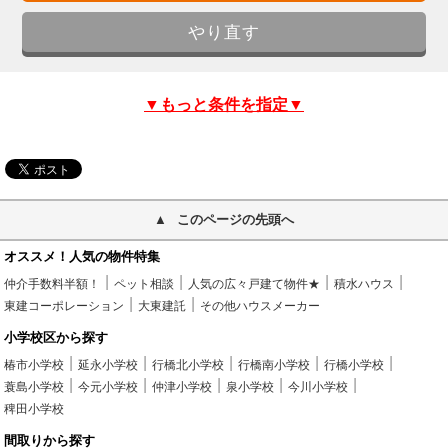
▼もっと条件を指定▼
このページの先頭へ
オススメ！人気の物件特集
仲介手数料半額！
ペット相談
人気の広々戸建て物件★
積水ハウス
東建コーポレーション
大東建託
その他ハウスメーカー
小学校区から探す
椿市小学校
延永小学校
行橋北小学校
行橋南小学校
行橋小学校
蓑島小学校
今元小学校
仲津小学校
泉小学校
今川小学校
稗田小学校
間取りから探す