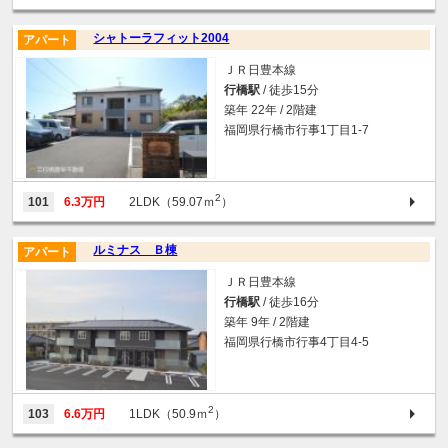
シャトーラフィット2004
アパート
ＪＲ日豊本線
行橋駅
/ 徒歩15分
築年 22年 / 2階建
福岡県行橋市行事1丁目1-7
2
101
6.3万円
2LDK（59.07ｍ
）
ルミナス Ｂ棟
アパート
ＪＲ日豊本線
行橋駅
/ 徒歩16分
築年 9年 / 2階建
福岡県行橋市行事4丁目4-5
2
103
6.6万円
1LDK（50.9ｍ
）