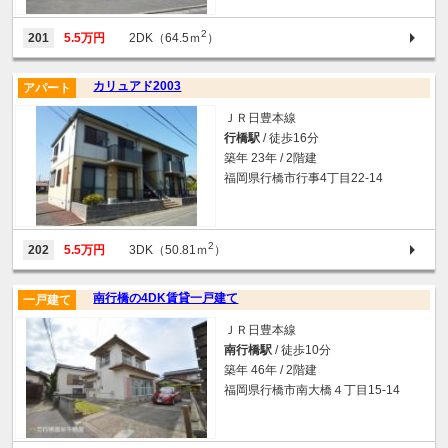
2
201
5.5万円
2DK（64.5ｍ
）
カリュアド2003
アパート
ＪＲ日豊本線
行橋駅
/ 徒歩16分
築年 23年 / 2階建
福岡県行橋市行事4丁目22-14
2
202
5.5万円
3DK（50.81ｍ
）
南行橋の4DK賃貸一戸建て
一戸建て
ＪＲ日豊本線
南行橋駅
/ 徒歩10分
築年 46年 / 2階建
福岡県行橋市南大橋４丁目15-14