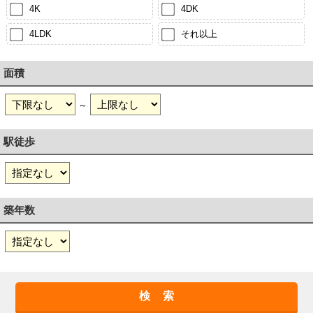
4K
4DK
4LDK
それ以上
面積
～
駅徒歩
築年数