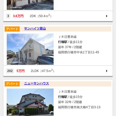
2
3
3.6万円
2DK（50.4ｍ
）
サンハイツ若山
アパート
ＪＲ日豊本線
行橋駅
/ 徒歩11分
築年 37年 / 2階建
福岡県行橋市中央1丁目11-45
2
202
5万円
2LDK（47.5ｍ
）
ニューサンハウス
アパート
ＪＲ日豊本線
行橋駅
/ 徒歩15分
築年 32年 / 2階建
福岡県行橋市南大橋4丁目3-13