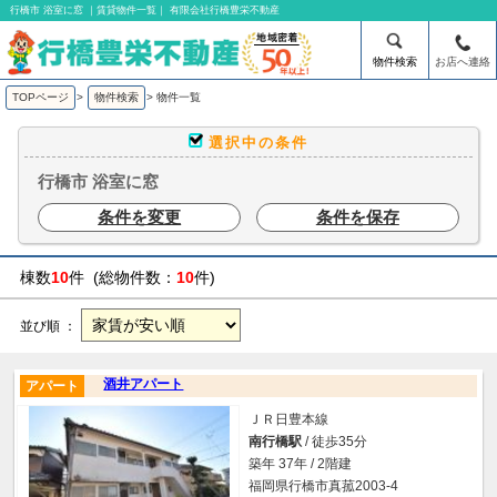
行橋市 浴室に窓 ｜賃貸物件一覧｜ 有限会社行橋豊栄不動産
物件検索
お店へ連絡
TOPページ
>
物件検索
>
物件一覧
選択中の条件
行橋市 浴室に窓
条件を変更
条件を保存
棟数
10
件 (総物件数：
10
件)
並び順 ：
酒井アパート
アパート
ＪＲ日豊本線
南行橋駅
/ 徒歩35分
築年 37年 / 2階建
福岡県行橋市真菰2003-4