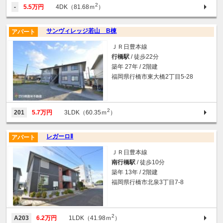
2
-
5.5万円
4DK（81.68ｍ
）
サンヴィレッジ若山 B棟
アパート
ＪＲ日豊本線
行橋駅
/ 徒歩22分
築年 27年 / 2階建
福岡県行橋市東大橋2丁目5-28
2
201
5.7万円
3LDK（60.35ｍ
）
レガーロⅡ
アパート
ＪＲ日豊本線
南行橋駅
/ 徒歩10分
築年 13年 / 2階建
福岡県行橋市北泉3丁目7-8
2
A203
6.2万円
1LDK（41.98ｍ
）