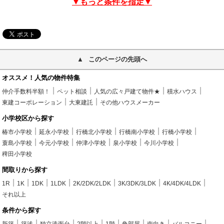
▼もっと条件を指定▼
このページの先頭へ
オススメ！人気の物件特集
仲介手数料半額！
ペット相談
人気の広々戸建て物件★
積水ハウス
東建コーポレーション
大東建託
その他ハウスメーカー
小学校区から探す
椿市小学校
延永小学校
行橋北小学校
行橋南小学校
行橋小学校
蓑島小学校
今元小学校
仲津小学校
泉小学校
今川小学校
稗田小学校
間取りから探す
1R
1K
1DK
1LDK
2K/2DK/2LDK
3K/3DK/3LDK
4K/4DK/4LDK
それ以上
条件から探す
新築
築浅
独立洗面台
2階以上
1階
角部屋
南向き
バルコニー