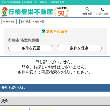
行橋市 浴室乾燥機 ｜賃貸物件一覧｜ 有限会社行橋豊栄不動産
物件検索
お店へ連絡
TOPページ
>
物件検索
>
物件一覧
選択中の条件
行橋市 浴室乾燥機
条件を変更
条件を保存
申し訳ございません。
只今、お探しの物件はございません。
条件を変えて再度検索をお試しください。
条件を絞り込む
賃料