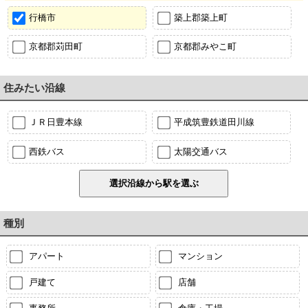
行橋市
築上郡築上町
京都郡苅田町
京都郡みやこ町
住みたい沿線
ＪＲ日豊本線
平成筑豊鉄道田川線
西鉄バス
太陽交通バス
種別
アパート
マンション
戸建て
店舗