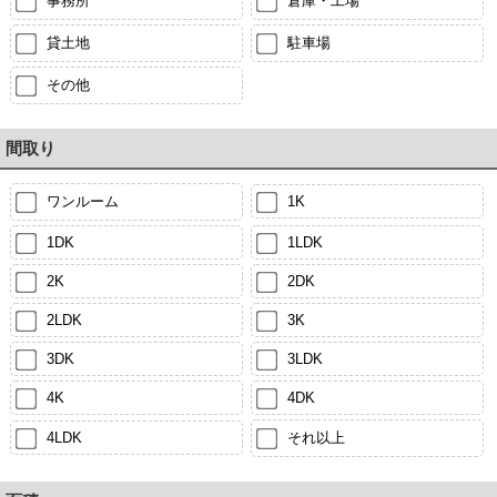
事務所
倉庫・工場
貸土地
駐車場
その他
間取り
ワンルーム
1K
1DK
1LDK
2K
2DK
2LDK
3K
3DK
3LDK
4K
4DK
4LDK
それ以上